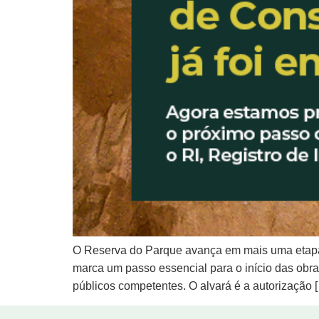
O Reserva do Parque avança em mais uma etapa 
marca um passo essencial para o início das obras
públicos competentes. O alvará é a autorização 